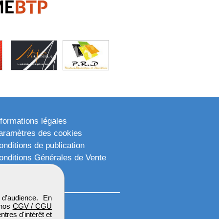
nformations légales
aramètres des cookies
onditions de publication
onditions Générales de Vente
lan du site
d'audience. En
 nos
CGV / CGU
res d'intérêt et