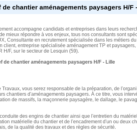
 de chantier aménagements paysagers H/F - 
tement accompagne candidats et entreprises dans leurs recherc
 de mieux répondre à vos enjeux, tous nos consultants sont spéci
X, Consultante en recrutement spécialisée dans les métiers du
on client, entreprise spécialisée aménagement TP et paysag
 sur le secteur de Lesquin (59).
f de chantier aménagements paysagers H/F - Lille
Travaux, vous serez responsable de la préparation, de l'organis
eurs chantiers d'aménagements paysagers. À ce titre, vous interv
réation de massifs, la maçonnerie paysagère, le dallage, le pav
onduite des engins de chantier ainsi que l'entretien du matériel
cation matérielle du chantier et de l'encadrement d'un ou deux 
is, de la qualité des travaux et des règles de sécurité.