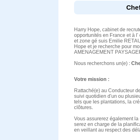
Chef
Harry Hope, cabinet de recru
opportunités en France et à l'
et zone gé suis Emilie RETAU
Hope et je recherche pour m
AMENAGEMENT PAYSAGER H/F,
Nous recherchons un(e) :
Che
Votre mission :
Rattaché(e) au Conducteur de 
suivi quotidien d'un ou plusi
tels que les plantations, la c
clôtures.
Vous assurerez également la c
serez en charge de la planifi
en veillant au respect des déla