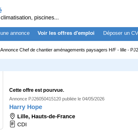
é
climatisation, piscines...
 une annonce
Voir les offres d'emploi
Déposer un C
>
Annonce Chef de chantier aménagements paysagers H/F - lille - P
Cette offre est pourvue.
Annonce PJ26050415120 publiée le 04/05/2026
Harry Hope
Lille
,
Hauts-de-France
CDI