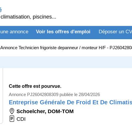
é
climatisation, piscines...
 une annonce
Voir les offres d'emploi
Déposer un C
>
Annonce Technicien frigoriste depanneur / monteur H/F - PJ260428
Cette offre est pourvue.
Annonce PJ26042808309 publiée le 28/04/2026
Entreprise Générale De Froid Et De Climati
Schoelcher
,
DOM-TOM
CDI