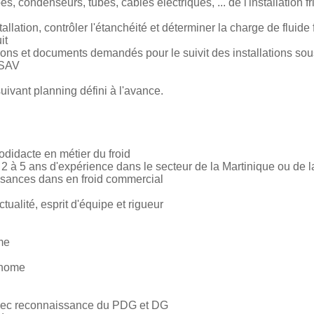
pes, condenseurs, tubes, câbles électriques, ... de l'installation 
stallation, contrôler l'étanchéité et déterminer la charge de fluide 
it
ions et documents demandés pour le suivit des installations sou
 SAV
uivant planning défini à l'avance.
odidacte en métier du froid
2 à 5 ans d'expérience dans le secteur de la Martinique ou de
sances dans en froid commercial
tualité, esprit d'équipe et rigueur
me
onome
avec reconnaissance du PDG et DG