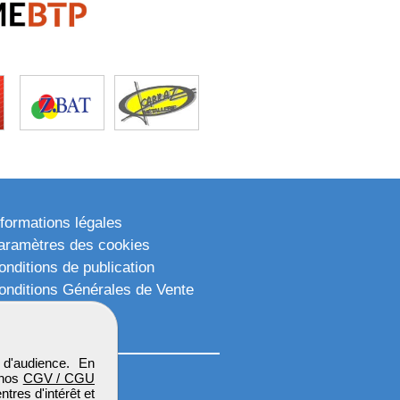
nformations légales
aramètres des cookies
onditions de publication
onditions Générales de Vente
lan du site
d'audience. En
 nos
CGV / CGU
res d'intérêt et