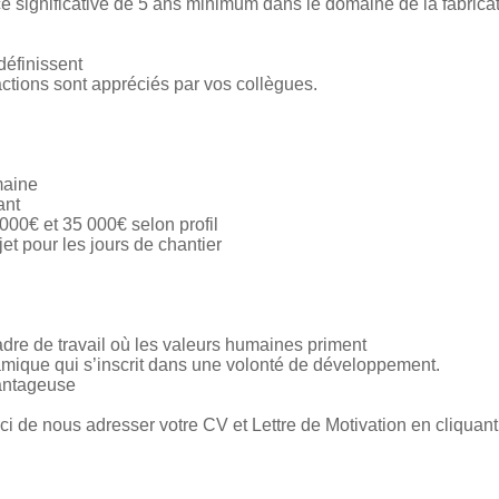
ce significative de 5 ans minimum dans le domaine de la fabric
définissent
ractions sont appréciés par vos collègues.
maine
ant
 000€ et 35 000€ selon profil
et pour les jours de chantier
dre de travail où les valeurs humaines priment
mique qui s’inscrit dans une volonté de développement.
vantageuse
ci de nous adresser votre CV et Lettre de Motivation en cliquant