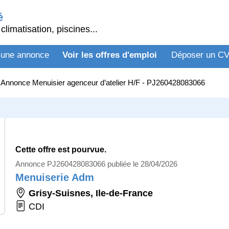
é
climatisation, piscines...
 une annonce
Voir les offres d'emploi
Déposer un C
>
Annonce Menuisier agenceur d’atelier H/F - PJ260428083066
Cette offre est pourvue.
Annonce PJ260428083066 publiée le 28/04/2026
Menuiserie Adm
Grisy-Suisnes
,
Ile-de-France
CDI