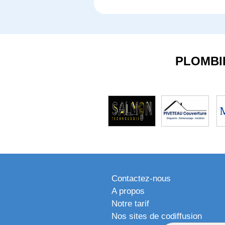
PLOMBI
Contactez-nous
A propos
Notre tarif
Nos sites de codiffusion