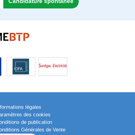
Candidature spontanée
nformations légales
aramètres des cookies
onditions de publication
onditions Générales de Vente