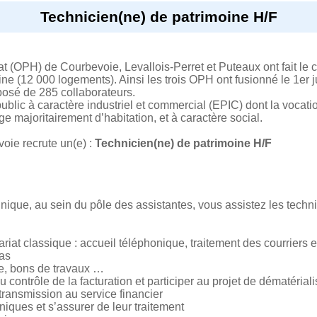
Technicien(ne) de patrimoine H/F
tat (OPH) de Courbevoie, Levallois-Perret et Puteaux ont fait le
ne (12 000 logements). Ainsi les trois OPH ont fusionné le 1er j
osé de 285 collaborateurs.
public à caractère industriel et commercial (EPIC) dont la vocati
 majoritairement d’habitation, et à caractère social.
voie recrute un(e) :
Technicien(ne) de patrimoine H/F
hnique, au sein du pôle des assistantes, vous assistez les techn
ariat classique : accueil téléphonique, traitement des courriers e
as
e, bons de travaux …
u contrôle de la facturation et participer au projet de dématériali
transmission au service financier
niques et s’assurer de leur traitement