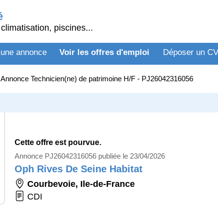
é
climatisation, piscines...
 une annonce
Voir les offres d'emploi
Déposer un C
>
Annonce Technicien(ne) de patrimoine H/F - PJ26042316056
Cette offre est pourvue.
Annonce PJ26042316056 publiée le 23/04/2026
Oph Rives De Seine Habitat
Courbevoie
,
Ile-de-France
CDI