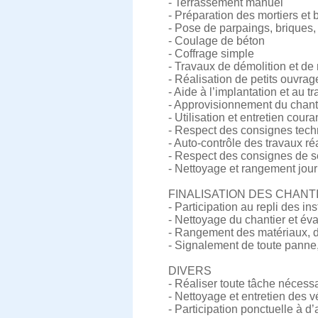
- Terrassement manuel
- Préparation des mortiers et 
- Pose de parpaings, briques,
- Coulage de béton
- Coffrage simple
- Travaux de démolition et de 
- Réalisation de petits ouvr
- Aide à l’implantation et au t
- Approvisionnement du chanti
- Utilisation et entretien coura
- Respect des consignes tech
- Auto-contrôle des travaux ré
- Respect des consignes de sé
- Nettoyage et rangement journ
FINALISATION DES CHANT
- Participation au repli des in
- Nettoyage du chantier et év
- Rangement des matériaux, du
- Signalement de toute panne,
DIVERS
- Réaliser toute tâche nécess
- Nettoyage et entretien des v
- Participation ponctuelle à d