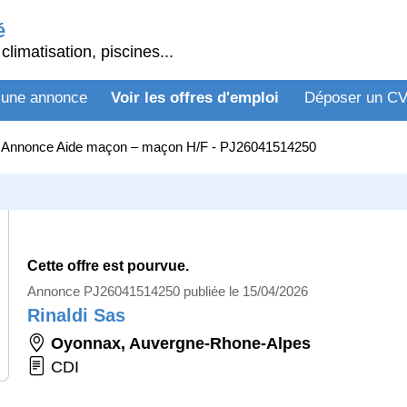
é
climatisation, piscines...
 une annonce
Voir les offres d'emploi
Déposer un C
>
Annonce Aide maçon – maçon H/F - PJ26041514250
Cette offre est pourvue.
Annonce PJ26041514250 publiée le 15/04/2026
Rinaldi Sas
Oyonnax
,
Auvergne-Rhone-Alpes
CDI