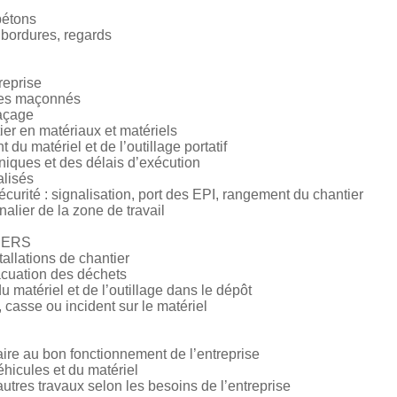
bétons
 bordures, regards
reprise
ages maçonnés
raçage
er en matériaux et matériels
nt du matériel et de l’outillage portatif
niques et des délais d’exécution
alisés
curité : signalisation, port des EPI, rangement du chantier
alier de la zone de travail
IERS
stallations de chantier
acuation des déchets
 matériel et de l’outillage dans le dépôt
 casse ou incident sur le matériel
aire au bon fonctionnement de l’entreprise
éhicules et du matériel
’autres travaux selon les besoins de l’entreprise