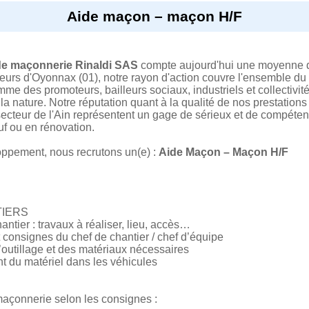
Aide maçon – maçon H/F
 de maçonnerie Rinaldi SAS
compte aujourd'hui une moyenne de
uteurs d'Oyonnax (01), notre rayon d'action couvre l'ensemble
mme des promoteurs, bailleurs sociaux, industriels et collectivit
la nature. Notre réputation quant à la qualité de nos prestations
ecteur de l'Ain représentent un gage de sérieux et de compétenc
uf ou en rénovation.
oppement, nous recrutons un(e) :
Aide Maçon – Maçon H/F
TIERS
ntier : travaux à réaliser, lieu, accès…
t consignes du chef de chantier / chef d’équipe
l’outillage et des matériaux nécessaires
 du matériel dans les véhicules
maçonnerie selon les consignes :