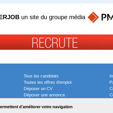
ERJOB
un site du groupe
média
Tous les candidats
I
Toutes les offres d'emploi
P
Déposer un CV
C
Déposer une annonce
C
Témoignages utilisateurs
P
ermettent d'améliorer votre navigation