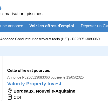
é
climatisation, piscines...
 une annonce
Voir les offres d'emploi
Déposer un C
>
Annonce Conducteur de travaux radio (H/F) - PJ250513083060
Cette offre est pourvue.
Annonce PJ250513083060 publiée le 13/05/2025
Valority Property Invest
Bordeaux
,
Nouvelle-Aquitaine
CDI