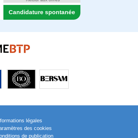
Candidature spontanée
nformations légales
aramètres des cookies
onditions de publication