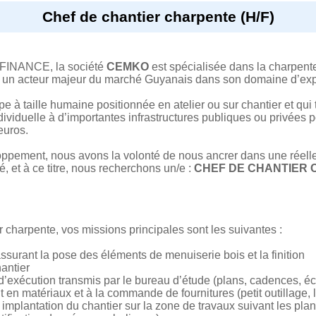
Chef de chantier charpente (H/F)
FINANCE, la société
CEMKO
est spécialisée dans la charpente,
e un acteur majeur du marché Guyanais dans son domaine d’exp
e à taille humaine positionnée en atelier ou sur chantier et qui 
dividuelle à d’importantes infrastructures publiques ou privées po
euros.
oppement, nous avons la volonté de nous ancrer dans une réel
té, et à ce titre, nous recherchons un/e :
CHEF DE CHANTIER 
 charpente, vos missions principales sont les suivantes :
assurant la pose des éléments de menuiserie bois et la finition
hantier
s d’exécution transmis par le bureau d’étude (plans, cadences, é
t en matériaux et à la commande de fournitures (petit outillage,
e implantation du chantier sur la zone de travaux suivant les p