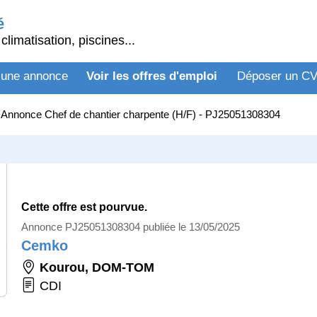
é
climatisation, piscines...
 une annonce
Voir les offres d'emploi
Déposer un C
>
Annonce Chef de chantier charpente (H/F) - PJ25051308304
Cette offre est pourvue.
Annonce PJ25051308304 publiée le 13/05/2025
Cemko
Kourou
,
DOM-TOM
CDI