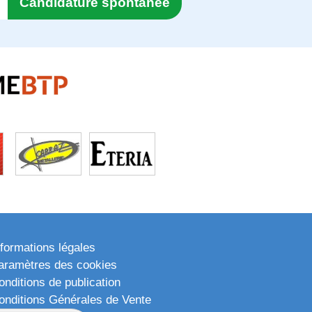
Candidature spontanée
nformations légales
aramètres des cookies
onditions de publication
onditions Générales de Vente