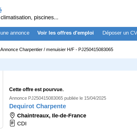
é
climatisation, piscines...
 une annonce
Voir les offres d'emploi
Déposer un C
>
Annonce Charpentier / menuisier H/F - PJ250415083065
Cette offre est pourvue.
Annonce PJ250415083065 publiée le 15/04/2025
Dequirot Charpente
Chaintreaux
,
Ile-de-France
CDI