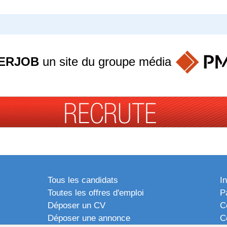
ERJOB
un site du groupe
média
Tous les candidats
I
Toutes les offres d'emploi
P
Déposer un CV
C
Déposer une annonce
C