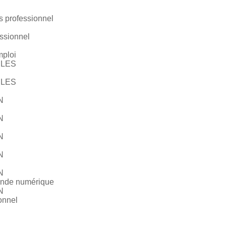
 professionnel
essionnel
mploi
ULES
ULES
N
N
N
N
N
ande numérique
N
onnel