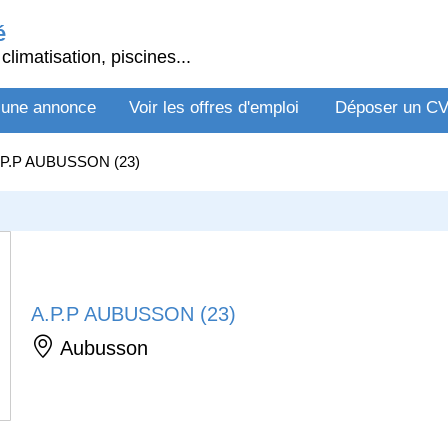
é
climatisation, piscines...
 une annonce
Voir les offres d'emploi
Déposer un C
.P.P AUBUSSON (23)
A.P.P AUBUSSON (23)
Aubusson