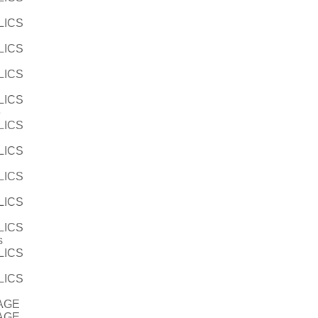
LICS
LICS
LICS
LICS
e
LICS
LICS
LICS
LICS
LICS
s
LICS
LICS
AGE
AGE