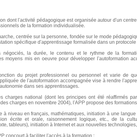
ion dont l'activité pédagogique est organisée autour d'un cent
sionnels de la formation individualisée.
che, centrée sur la personne, fondée sur le mode pédagogiqu
tation spécifique d'apprentissage formalisée dans un protocole i
fs négociés, la durée, le contenu et le rythme de la formati
les moyens mis en oeuvre pour développer l'autoformation a
onction du projet professionnel ou personnel et varie de 
liquée de l'autoformation accompagnée vise à rendre l'appren
'autonomie dans ses apprentissages.
s charges national (dont les principes ont été réaffirmés p
er des charges en novembre 2004), l'APP propose des formation
se à niveau en français, mathématiques, initiation à une langue 
ssion écrite et orale, raisonnement logique, etc., de la cul
te, tableurs), initiation à Internet et aux nouvelles technologies,
 concourt à faciliter l'accès à la formation :