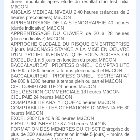
durée modulable après étude du résultat d'un test initial
MâCON
ANGLAIS MEDICAL NIVEAU 2 40 heures (séances de 2
heures préconisées) MâCON
APPRENTISSAGE DE LA STENOGRAPHIE 40 heures
(durée indicative) MâCON
APPRENTISSAGE DU CLAVIER de 20 à 28 heures
(durée indicative) MâCON
APPROCHE GLOBALE DU RISQUE EN ENTREPRISE
2 jours MâCONASSISTANCE A LA MISE EN OEUVRE
D'UN PROJET INFORMATIQUE SOUS ACCESS OU
EXCEL De 1 à 5 jours en fonction du projet MâCON
BACCALAUREAT PROFESSIONNEL COMPTABILITE
De 800 à 1200 heures à temps plein ou partiel MâCON
BACCALAUREAT PROFESSIONNEL SECRETARIAT
De 800 à 1200 heures à temps plein ou partiel MâCON
CIEL COMPTABILITE 24 heures MâCON
CIEL GESTION COMMERCIALE 18 heures MâCON
CIEL PAIE 24 heures MâCON
COMPTABILITE ANALYTIQUE 40 heures MâCON
COMPTABILITE : LES OPERATIONS D'INVENTAIRE 30
heures MâCON
EXCEL 2002 De 40 à 80 heures MâCON
FIRST PUBLISHER De 8 à 16 heures MâCON
FORMATION DES MEMBRES DU CHSCT Entreprise de
plus de 300 salariés (formation initiale 5 jours) - moins de
300 salariés (3 jours) MâCON