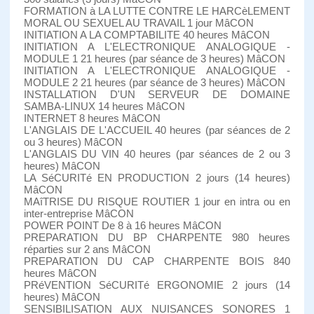
FORMATION à LA LUTTE CONTRE LE HARCèLEMENT
MORAL OU SEXUEL AU TRAVAIL 1 jour MâCON
INITIATION A LA COMPTABILITE 40 heures MâCON
INITIATION A L'ELECTRONIQUE ANALOGIQUE -
MODULE 1 21 heures (par séance de 3 heures) MâCON
INITIATION A L'ELECTRONIQUE ANALOGIQUE -
MODULE 2 21 heures (par séance de 3 heures) MâCON
INSTALLATION D'UN SERVEUR DE DOMAINE
SAMBA-LINUX 14 heures MâCON
INTERNET 8 heures MâCON
L'ANGLAIS DE L'ACCUEIL 40 heures (par séances de 2
ou 3 heures) MâCON
L'ANGLAIS DU VIN 40 heures (par séances de 2 ou 3
heures) MâCON
LA SéCURITé EN PRODUCTION 2 jours (14 heures)
MâCON
MAîTRISE DU RISQUE ROUTIER 1 jour en intra ou en
inter-entreprise MâCON
POWER POINT De 8 à 16 heures MâCON
PREPARATION DU BP CHARPENTE 980 heures
réparties sur 2 ans MâCON
PREPARATION DU CAP CHARPENTE BOIS 840
heures MâCON
PRéVENTION SéCURITé ERGONOMIE 2 jours (14
heures) MâCON
SENSIBILISATION AUX NUISANCES SONORES 1