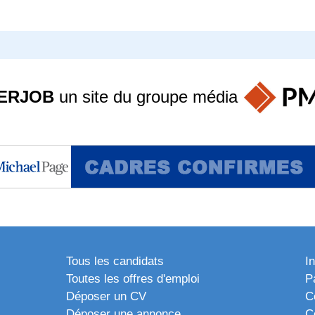
ERJOB
un site du groupe
média
Tous les candidats
I
Toutes les offres d'emploi
P
Déposer un CV
C
Déposer une annonce
C