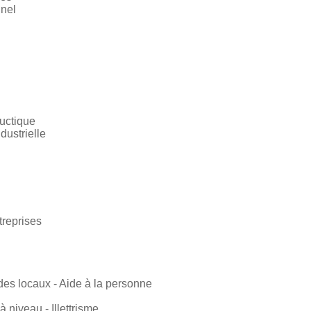
nnel
uctique
dustrielle
treprises
n des locaux - Aide à la personne
 niveau - Illettrisme