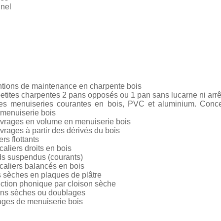
nnel
entions de maintenance en charpente bois
petites charpentes 2 pans opposés ou 1 pan sans lucarne ni arrê
des menuiseries courantes en bois, PVC et aluminium. Concept
 menuiserie bois
ouvrages en volume en menuiserie bois
vrages à partir des dérivés du bois
s flottants
caliers droits en bois
ds suspendus (courants)
scaliers balancés en bois
 sèches en plaques de plâtre
ection phonique par cloison sèche
ons sèches ou doublages
rages de menuiserie bois