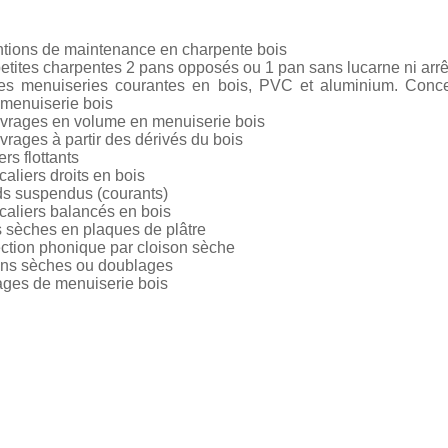
entions de maintenance en charpente bois
petites charpentes 2 pans opposés ou 1 pan sans lucarne ni arrê
des menuiseries courantes en bois, PVC et aluminium. Concept
 menuiserie bois
ouvrages en volume en menuiserie bois
vrages à partir des dérivés du bois
s flottants
caliers droits en bois
ds suspendus (courants)
scaliers balancés en bois
 sèches en plaques de plâtre
ection phonique par cloison sèche
ons sèches ou doublages
rages de menuiserie bois