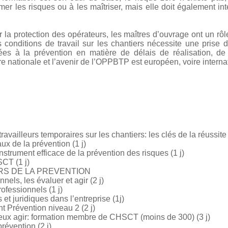
er les risques ou à les maîtriser, mais elle doit également inté
sur la protection des opérateurs, les maîtres d’ouvrage ont un r
s conditions de travail sur les chantiers nécessite une prise
iées à la prévention en matière de délais de réalisation, de
re nationale et l’avenir de l’OPPBTP est européen, voire interna
availleurs temporaires sur les chantiers: les clés de la réussite 
x de la prévention (1 j)
strument efficace de la prévention des risques (1 j)
CT (1 j)
RS DE LA PREVENTION
els, les évaluer et agir (2 j)
ofessionnels (1 j)
et juridiques dans l’entreprise (1j)
Prévention niveau 2 (2 j)
ux agir: formation membre de CHSCT (moins de 300) (3 j)
révention (2 j)