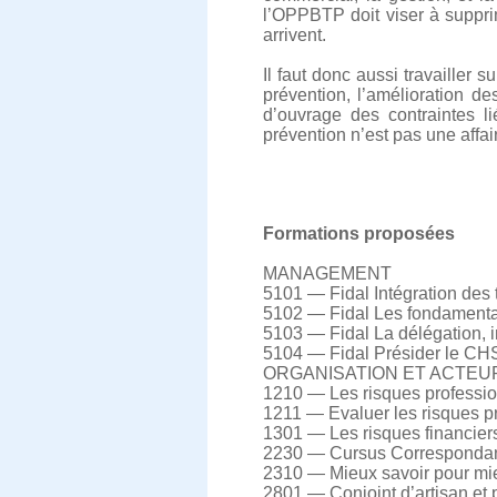
l’OPPBTP doit viser à supprim
arrivent.
Il faut donc aussi travailler 
prévention, l’amélioration de
d’ouvrage des contraintes l
prévention n’est pas une affai
Formations proposées
MANAGEMENT
5101 — Fidal Intégration des tr
5102 — Fidal Les fondamentau
5103 — Fidal La délégation, in
5104 — Fidal Présider le CHS
ORGANISATION ET ACTEU
1210 — Les risques professionn
1211 — Evaluer les risques pr
1301 — Les risques financiers 
2230 — Cursus Correspondant 
2310 — Mieux savoir pour mie
2801 — Conjoint d’artisan et p