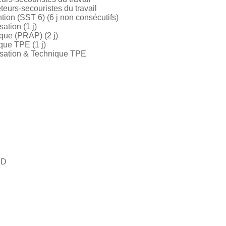
urs-secouristes du travail
ion (SST 6) (6 j non consécutifs)
tion (1 j)
ue (PRAP) (2 j)
ue TPE (1 j)
sation & Technique TPE
ND