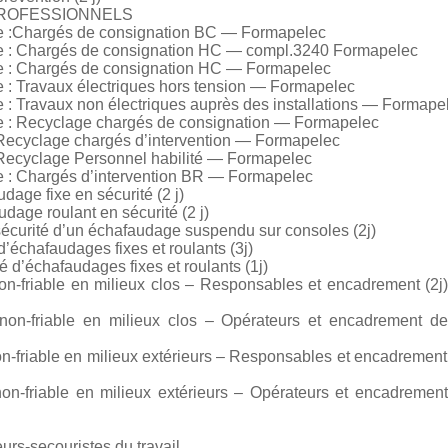
PROFESSIONNELS
que :Chargés de consignation BC — Formapelec
que : Chargés de consignation HC — compl.3240 Formapelec
ue : Chargés de consignation HC — Formapelec
e : Travaux électriques hors tension — Formapelec
e : Travaux non électriques auprès des installations — Formape
ue : Recyclage chargés de consignation — Formapelec
 Recyclage chargés d’intervention — Formapelec
 Recyclage Personnel habilité — Formapelec
ue : Chargés d’intervention BR — Formapelec
age fixe en sécurité (2 j)
age roulant en sécurité (2 j)
urité d’un échafaudage suspendu sur consoles (2j)
échafaudages fixes et roulants (3j)
é d’échafaudages fixes et roulants (1j)
-friable en milieux clos – Responsables et encadrement (2
n-friable en milieux clos – Opérateurs et encadrement de 
-friable en milieux extérieurs – Responsables et encadrement
-friable en milieux extérieurs – Opérateurs et encadrement
rs-secouristes du travail