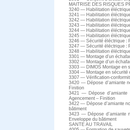
MAITRISE DES RISQUES 
3240 — Habilitation éléctri
3241 — Habilitation éléctri
3242 — Habilitation éléctriq
3243 — Habilitation éléctriqu
3244 — Habilitation éléctriqu
3245 — Habilitation éléctriq
3246 — Sécurité éléctrique :
3247 — Sécurité éléctrique :
3248 — Habilitation éléctriq
3301 — Montage d'un échafaud
3302 — Montage d’un échafaud
3303 — DIMOS Montage en séc
3304 — Montage en sécurité d’
3307 — Vérification-conformit
3420 — Dépose d’amiante non
Finition
3421 — Dépose d’amiante no
Agencement – Finition
3422 — Dépose d’amiante non
bâtiment
3423 — Dépose d’amiante non
Enveloppe du bâtiment
SANTE AU TRAVAIL
4005 — Formation de sauveteu