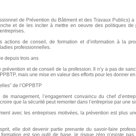
onnel de Prévention du Bâtiment et des Travaux Publics) a p
nche et de les inciter à mettre en oeuvre des politiques de 
 entreprises.
actions de conseil, de formation et d’information à la pr
ladies professionnelles.
 depuis trois ans
révention et de conseil de la profession. Il n’y a pas de san
PPBTP, mais une mise en valeur des efforts pour les donner e
nelles" de l’OPPBTP
re de management, l’engagement convaincu du chef d’entrep
de croire que la sécurité peut remonter dans l’entreprise par une s
ement avec les entreprises motivées, la prévention est plus u
sprit, elle doit devenir partie prenante du savoir-faire profe
a formation est son outil de base, le risque zéro n’existe pas