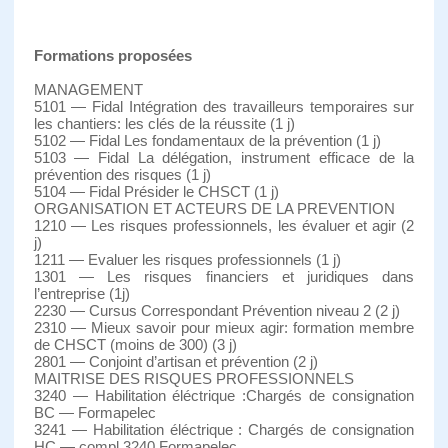
Formations proposées
MANAGEMENT
5101 — Fidal Intégration des travailleurs temporaires sur
les chantiers: les clés de la réussite (1 j)
5102 — Fidal Les fondamentaux de la prévention (1 j)
5103 — Fidal La délégation, instrument efficace de la
prévention des risques (1 j)
5104 — Fidal Présider le CHSCT (1 j)
ORGANISATION ET ACTEURS DE LA PREVENTION
1210 — Les risques professionnels, les évaluer et agir (2
j)
1211 — Evaluer les risques professionnels (1 j)
1301 — Les risques financiers et juridiques dans
l’entreprise (1j)
2230 — Cursus Correspondant Prévention niveau 2 (2 j)
2310 — Mieux savoir pour mieux agir: formation membre
de CHSCT (moins de 300) (3 j)
2801 — Conjoint d’artisan et prévention (2 j)
MAITRISE DES RISQUES PROFESSIONNELS
3240 — Habilitation éléctrique :Chargés de consignation
BC — Formapelec
3241 — Habilitation éléctrique : Chargés de consignation
HC — compl.3240 Formapelec