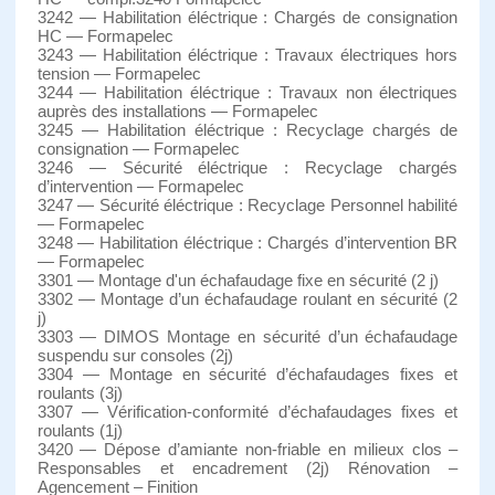
3242 — Habilitation éléctrique : Chargés de consignation
HC — Formapelec
3243 — Habilitation éléctrique : Travaux électriques hors
tension — Formapelec
3244 — Habilitation éléctrique : Travaux non électriques
auprès des installations — Formapelec
3245 — Habilitation éléctrique : Recyclage chargés de
consignation — Formapelec
3246 — Sécurité éléctrique : Recyclage chargés
d’intervention — Formapelec
3247 — Sécurité éléctrique : Recyclage Personnel habilité
— Formapelec
3248 — Habilitation éléctrique : Chargés d’intervention BR
— Formapelec
3301 — Montage d'un échafaudage fixe en sécurité (2 j)
3302 — Montage d’un échafaudage roulant en sécurité (2
j)
3303 — DIMOS Montage en sécurité d’un échafaudage
suspendu sur consoles (2j)
3304 — Montage en sécurité d’échafaudages fixes et
roulants (3j)
3307 — Vérification-conformité d’échafaudages fixes et
roulants (1j)
3420 — Dépose d’amiante non-friable en milieux clos –
Responsables et encadrement (2j) Rénovation –
Agencement – Finition