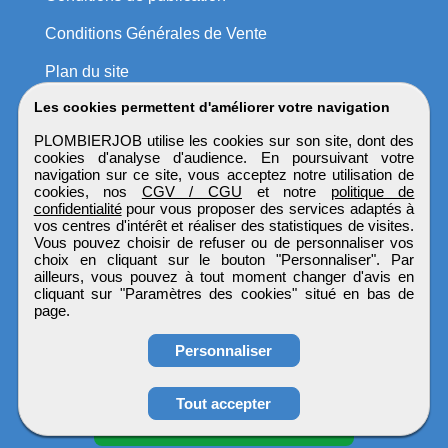
Conditions Générales de Vente
Plan du site
Les cookies permettent d'améliorer votre navigation
PLOMBIERJOB utilise les cookies sur son site, dont des
cookies d'analyse d'audience. En poursuivant votre
navigation sur ce site, vous acceptez notre utilisation de
cookies, nos
CGV / CGU
et notre
politique de
confidentialité
pour vous proposer des services adaptés à
vos centres d'intérêt et réaliser des statistiques de visites.
Vous pouvez choisir de refuser ou de personnaliser vos
choix en cliquant sur le bouton "Personnaliser". Par
ailleurs, vous pouvez à tout moment changer d'avis en
cliquant sur "Paramètres des cookies" situé en bas de
page.
Personnaliser
Obtenir ses
Tout accepter
coordonnées
PLOMBIERJOB
Tous droits réservés © 1999 - 2026