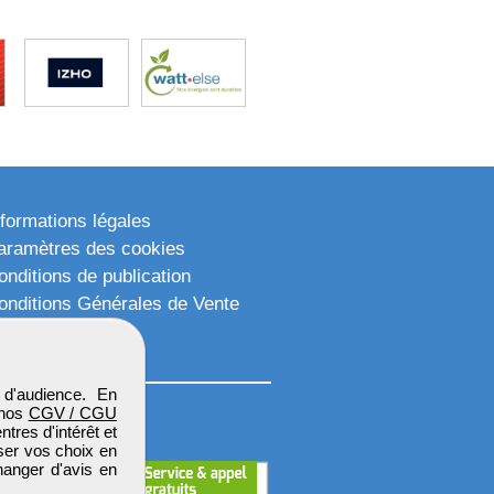
nformations légales
aramètres des cookies
onditions de publication
onditions Générales de Vente
lan du site
d'audience. En
 nos
CGV / CGU
res d'intérêt et
iser vos choix en
hanger d'avis en