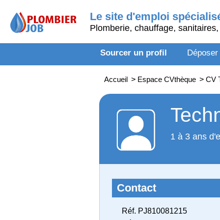
Le site d'emploi spécialis
Plomberie, chauffage, sanitaires, 
Sourcer un profil
Déposer
Accueil
>
Espace CVthèque
>
CV T
Techn
1 à 3 ans d'
Contact
Réf. PJ810081215