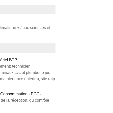
limatique + / bac sciences et
tériel BTP
ement) technicien
rminaux cvc et plomberie jui.
intenance (intérim), site ratp
de Consommation - PGC-
de la réception, du contrôle