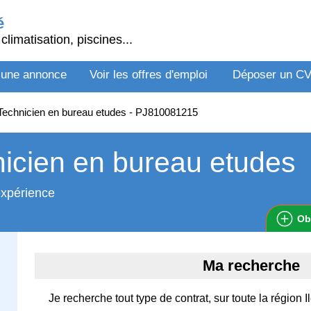
é
climatisation, piscines...
 une annonce
Voir les offres d'emploi
Déposer un C
echnicien en bureau etudes - PJ810081215
icien en bureau etudes
expérience
Ob
Ma recherche
Je recherche tout type de contrat, sur toute la région 