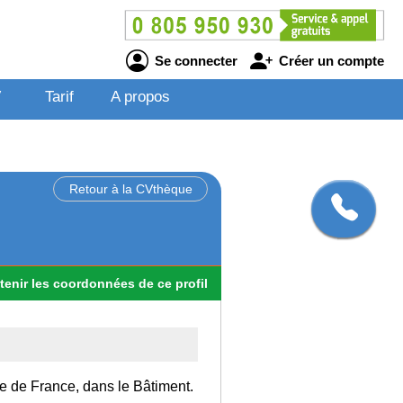
Se connecter
Créer un compte
V
Tarif
A propos
Retour à la CVthèque
tenir
les
coordonnées
de ce profil
Ile de France, dans le Bâtiment.