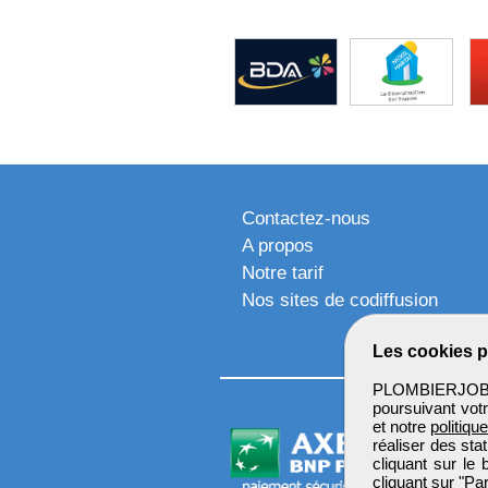
Contactez-nous
A propos
Notre tarif
Nos sites de codiffusion
Les cookies p
PLOMBIERJOB u
poursuivant votr
et notre
politiqu
réaliser des sta
cliquant sur le
cliquant sur "P