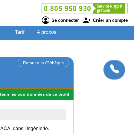
Se connecter
Créer un compte
V
Tarif
A propos
Retour à la CVthèque
tenir
les
coordonnées
de ce profil
PACA, dans l'Ingénierie.