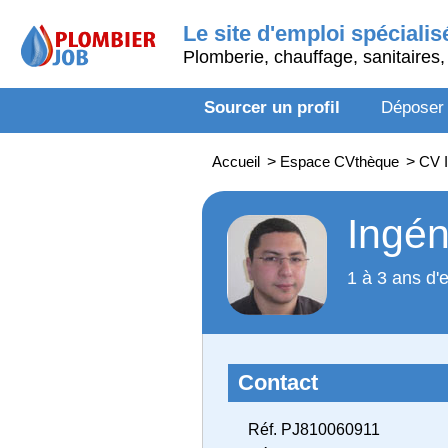
Le site d'emploi spécialis
Plomberie, chauffage, sanitaires, 
Sourcer un profil
Déposer
Accueil
>
Espace CVthèque
>
CV I
Ingén
1 à 3 ans d'
Contact
Réf. PJ810060911