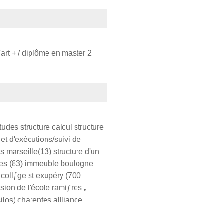
art + / diplôme en master 2
tudes structure calcul structure
 et d'exécutions/suivi de
es marseille(13) structure d'un
oles (83) immeuble boulogne
 collƒge st exupéry (700
sion de l'école ramiƒres „
ilos) charentes allliance