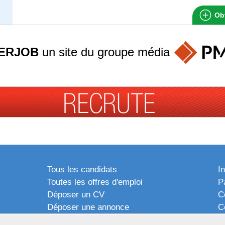
Obt
ERJOB
un site du groupe
média
Tous les candidats
I
Toutes les offres d'emploi
P
Déposer un CV
C
Déposer une annonce
C
Témoignages utilisateurs
P