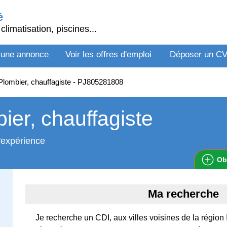
é
climatisation, piscines...
 une annonce
Voir les offres d'emploi
Déposer un C
lombier, chauffagiste - PJ805281808
ier, chauffagiste
'expérience
Ob
Ma recherche
Je recherche un CDI, aux villes voisines de la région