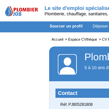
Le site d'emploi spécialis
Plomberie, chauffage, sanitaires, 
Sourcer un profil
Déposer
Accueil
>
Espace CVthèque
>
CV P
Plomb
5 à 10 ans d
Contact
Réf. PJ805281808