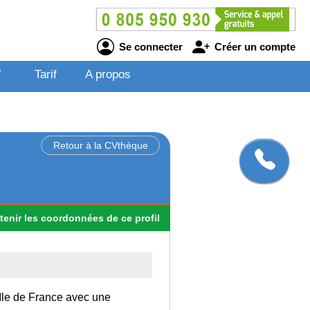
Se connecter
Créer un compte
V
Tarif
A propos
Retour à la CVthèque
tenir
les
coordonnées
de ce profil
 Ile de France avec une