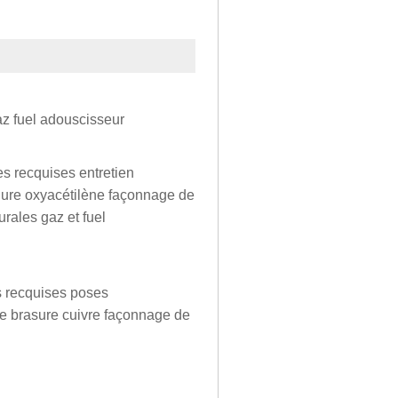
az fuel adouscisseur
es recquises entretien
udure oxyacétilène façonnage de
rales gaz et fuel
es recquises poses
e brasure cuivre façonnage de