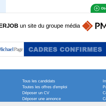
Obt
ERJOB
un site du groupe
média
Tous les candidats
I
Toutes les offres d'emploi
P
Déposer un CV
C
Déposer une annonce
C
Témoignages utilisateurs
P