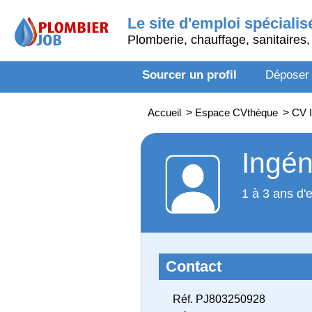
Le site d'emploi spécialis
Plomberie, chauffage, sanitaires, 
Sourcer un profil
Déposer
Accueil
>
Espace CVthèque
>
CV I
Ingén
1 à 3 ans d'
Contact
Réf. PJ803250928