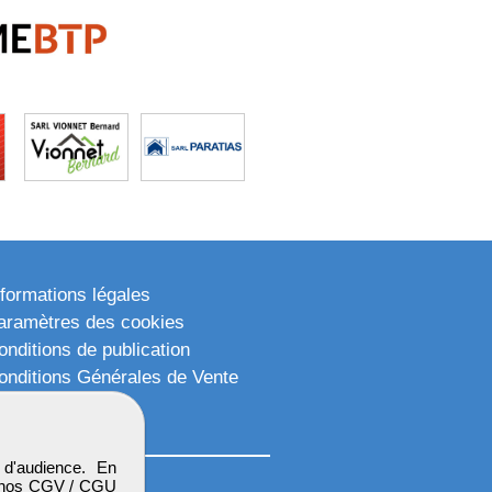
nformations légales
aramètres des cookies
onditions de publication
onditions Générales de Vente
lan du site
d'audience. En
 nos
CGV / CGU