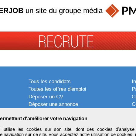
ERJOB
un site du groupe
média
Tous les candidats
I
Toutes les offres d'emploi
P
Déposer un CV
C
Déposer une annonce
C
Témoignages utilisateurs
P
ermettent d'améliorer votre navigation
tilise les cookies sur son site, dont des cookies d'analyse 
e navigation sur ce site, vous acceptez notre utilisation de cookies,