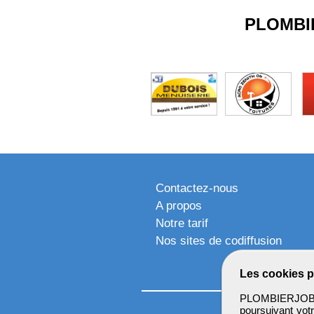
PLOMBI
Contactez-nous
A propos
Notre tarif
Nos sites de codiffusion
Les cookies p
PLOMBIERJOB u
poursuivant votr