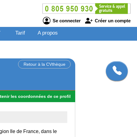
Se connecter
Créer un compte
V
Tarif
A propos
Retour à la CVthèque
tenir
les
coordonnées
de ce profil
gion Ile de France, dans le