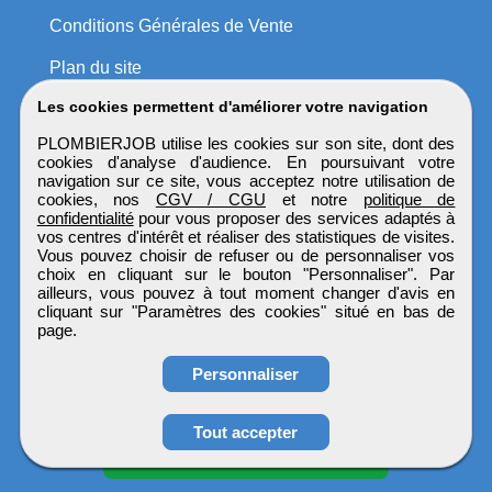
Conditions Générales de Vente
Plan du site
Les cookies permettent d'améliorer votre navigation
PLOMBIERJOB utilise les cookies sur son site, dont des
cookies d'analyse d'audience. En poursuivant votre
navigation sur ce site, vous acceptez notre utilisation de
cookies, nos
CGV / CGU
et notre
politique de
confidentialité
pour vous proposer des services adaptés à
vos centres d'intérêt et réaliser des statistiques de visites.
Vous pouvez choisir de refuser ou de personnaliser vos
choix en cliquant sur le bouton "Personnaliser". Par
ailleurs, vous pouvez à tout moment changer d'avis en
cliquant sur "Paramètres des cookies" situé en bas de
page.
Personnaliser
Obtenir ses
Tout accepter
coordonnées
PLOMBIERJOB
Tous droits réservés © 1999 - 2026