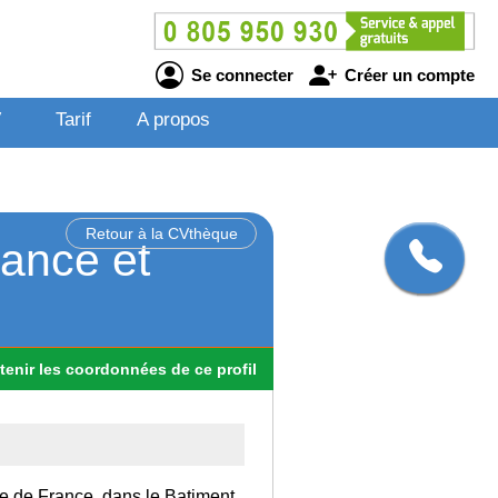
Se connecter
Créer un compte
V
Tarif
A propos
Retour à la CVthèque
nance et
tenir
les
coordonnées
de ce profil
Ile de France, dans le Batiment.