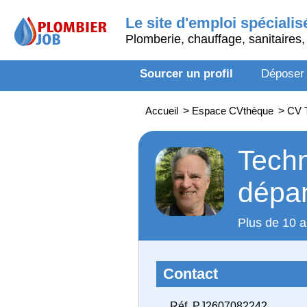
Le site d'emploi spécialis
Plomberie, chauffage, sanitaires, 
Sourcer un profil
Déposer
Accueil
>
Espace CVthèque
>
CV T
Techn
dépa
Plus de 10 a
Contact
Réf. PJ2607082242