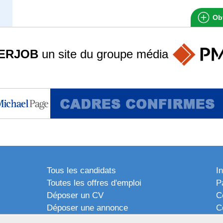
Obt
ERJOB
un site du groupe
média
Tous les candidats
I
Toutes les offres d'emploi
P
Déposer un CV
C
Déposer une annonce
C
Témoignages utilisateurs
P