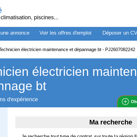
é
climatisation, piscines...
 une annonce
Voir les offres d'emploi
Déposer un C
echnicien électricien maintenance et dépannage bt - PJ2607082242
icien électricien mainte
nnage bt
ns d'expérience
Ob
Ma recherche
Je recherche tout type de contrat, sur toute la région 