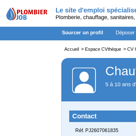
Le site d'emploi spécialis
Plomberie, chauffage, sanitaires, 
Sourcer un profil
Déposer
Accueil
>
Espace CVthèque
>
CV 
Chauf
5 à 10 ans d
Contact
Réf. PJ2607061835