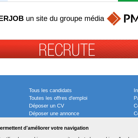
ERJOB
un site du groupe
média
Tous les candidats
I
Toutes les offres d'emploi
P
Déposer un CV
C
Déposer une annonce
C
Témoignages utilisateurs
P
ermettent d'améliorer votre navigation