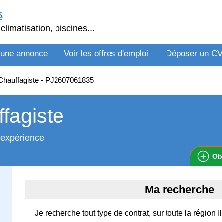
é
climatisation, piscines...
 une annonce
Voir les offres d'emploi
Déposer un C
Chauffagiste - PJ2607061835
fagiste
'expérience
Ob
Ma recherche
Je recherche tout type de contrat, sur toute la région 