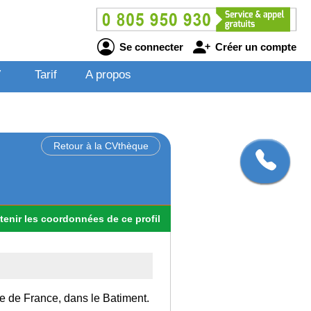
Se connecter
Créer un compte
V
Tarif
A propos
Retour à la CVthèque
tenir
les
coordonnées
de ce profil
Ile de France, dans le Batiment.