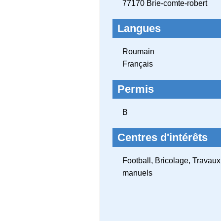
77170 Brie-comte-robert
Langues
Roumain
Français
Permis
B
Centres d'intérêts
Football, Bricolage, Travaux
manuels