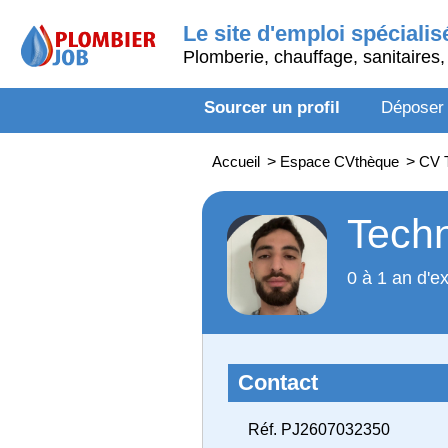
Le site d'emploi spécialis
Plomberie, chauffage, sanitaires, 
Sourcer un profil
Déposer
Accueil
>
Espace CVthèque
>
CV T
Techn
0 à 1 an d'e
Contact
Réf. PJ2607032350