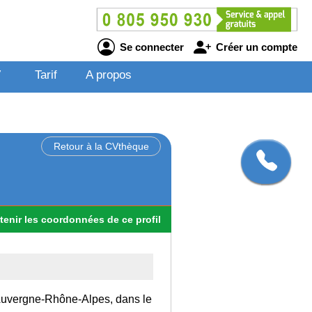
Se connecter
Créer un compte
V
Tarif
A propos
Retour à la CVthèque
tenir
les
coordonnées
de ce profil
n Auvergne-Rhône-Alpes, dans le