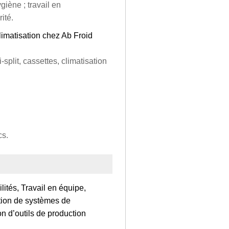
iène ; travail en
ité.
 climatisation chez Ab Froid
‑split, cassettes, climatisation
cs.
ités, Travail en équipe,
tion de systèmes de
on d’outils de production