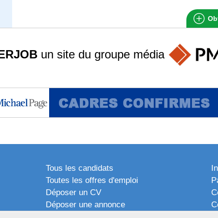
Obt
ERJOB
un site du groupe
média
Tous les candidats
I
Toutes les offres d'emploi
P
Déposer un CV
C
Déposer une annonce
C
Témoignages utilisateurs
P