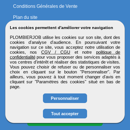
Conditions Générales de Vente
Plan du site
Les cookies permettent d'améliorer votre navigation
PLOMBIERJOB utilise les cookies sur son site, dont des
cookies d'analyse d'audience. En poursuivant votre
navigation sur ce site, vous acceptez notre utilisation de
cookies, nos
CGV / CGU
et notre
politique de
confidentialité
pour vous proposer des services adaptés à
vos centres d'intérêt et réaliser des statistiques de visites.
Vous pouvez choisir de refuser ou de personnaliser vos
choix en cliquant sur le bouton "Personnaliser". Par
ailleurs, vous pouvez à tout moment changer d'avis en
cliquant sur "Paramètres des cookies" situé en bas de
page.
Personnaliser
Obtenir ses
Tout accepter
coordonnées
PLOMBIERJOB
Tous droits réservés © 1999 - 2026