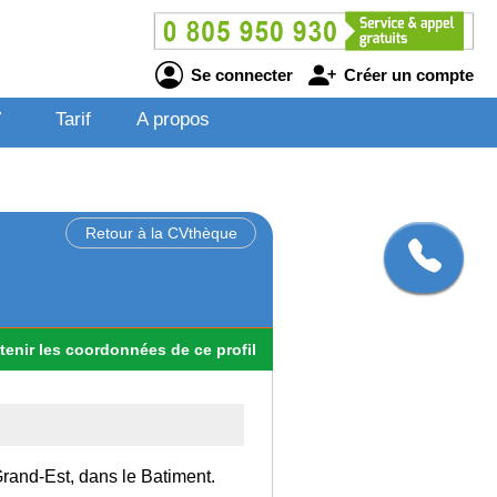
Se connecter
Créer un compte
V
Tarif
A propos
Retour à la CVthèque
tenir
les
coordonnées
de ce profil
 Grand-Est, dans le Batiment.