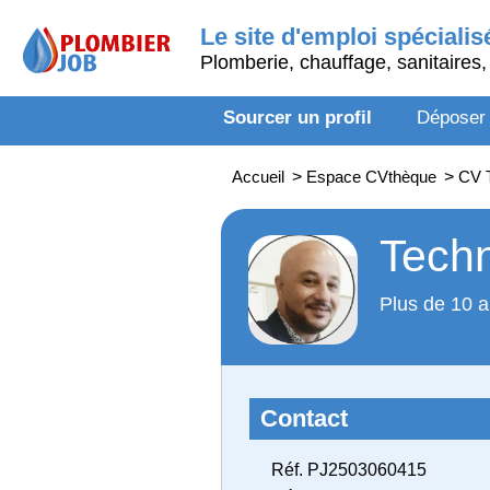
Le site d'emploi spécialis
Plomberie, chauffage, sanitaires, 
Sourcer un profil
Déposer
Accueil
>
Espace CVthèque
>
CV T
Techn
Plus de 10 a
Contact
Réf. PJ2503060415