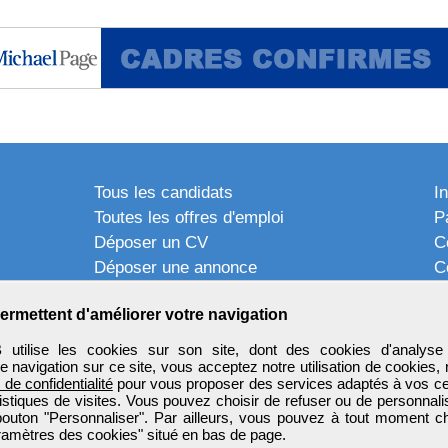
Tous les candidats
I
Toutes les offres d'emploi
P
Déposer un CV
C
Déposer une annonce
C
Témoignages utilisateurs
P
ermettent d'améliorer votre navigation
tilise les cookies sur son site, dont des cookies d'analyse 
e navigation sur ce site, vous acceptez notre utilisation de cookies,
e de confidentialité
pour vous proposer des services adaptés à vos cent
tistiques de visites. Vous pouvez choisir de refuser ou de personnal
 bouton "Personnaliser". Par ailleurs, vous pouvez à tout moment c
aramètres des cookies" situé en bas de page.