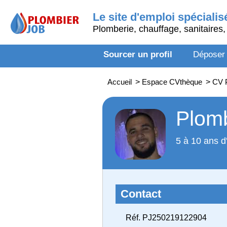
Le site d'emploi spécialis
Plomberie, chauffage, sanitaires, 
Sourcer un profil
Déposer
Accueil
>
Espace CVthèque
>
CV P
Plomb
5 à 10 ans d
Contact
Réf. PJ250219122904