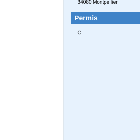
34080 Montpellier
Permis
C