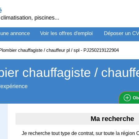
é
climatisation, piscines...
 une annonce
Voir les offres d'emploi
Déposer un C
lombier chauffagiste / chauffeur pl / spl - PJ250219122904
ier chauffagiste / chauffe
'expérience
Ob
Ma recherche
Je recherche tout type de contrat, sur toute la région 