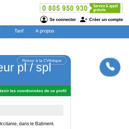
Se connecter
Créer un compte
V
Tarif
A propos
Retour à la CVthèque
ur pl / spl
tenir
les
coordonnées
de ce profil
Occitanie, dans le Batiment.