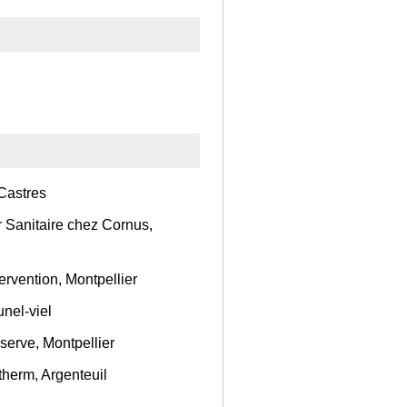
Castres
r Sanitaire chez Cornus,
ervention, Montpellier
nel-viel
serve, Montpellier
therm, Argenteuil