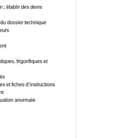
n ; établir des devis
t du dossier technique
teurs
ent
iques, frigorifiques et
sés
s et fiches d’instructions
nt
tuation anormale