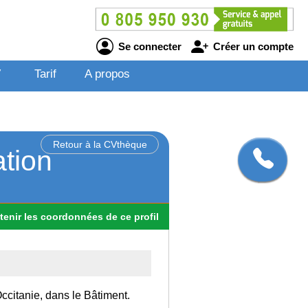
Se connecter
Créer un compte
V
Tarif
A propos
Retour à la CVthèque
ation
tenir
les
coordonnées
de ce profil
Occitanie, dans le Bâtiment.