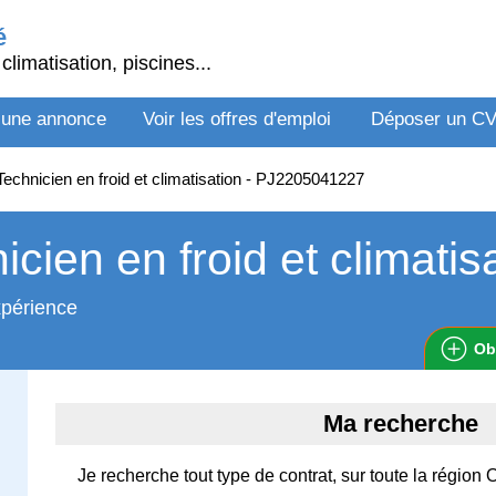
é
climatisation, piscines...
 une annonce
Voir les offres d'emploi
Déposer un C
echnicien en froid et climatisation - PJ2205041227
icien en froid et climatis
xpérience
Ob
Ma recherche
Je recherche tout type de contrat, sur toute la région 