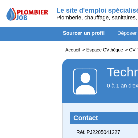
Le site d'emploi spécialis
Plomberie, chauffage, sanitaires, 
Sourcer un profil
Déposer
Accueil
>
Espace CVthèque
>
CV T
Techn
0 à 1 an d'e
Contact
Réf. PJ2205041227