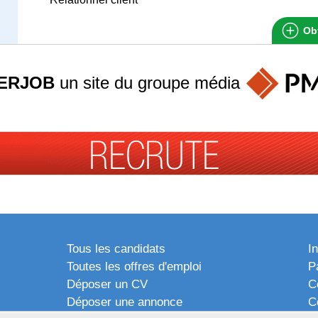
Obt
ERJOB
un site du groupe
média
Tous les candidats
I
Toutes les offres d'emploi
P
Déposer un CV
C
Déposer une annonce
C