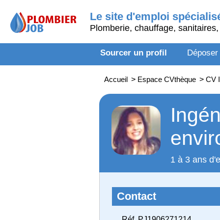
Le site d'emploi spécialis
Plomberie, chauffage, sanitaires, 
Sourcer un profil
Déposer
Accueil
>
Espace CVthèque
>
CV I
Ingén
envi
1 à 3 ans d'
Contact
Réf. PJ1906271214