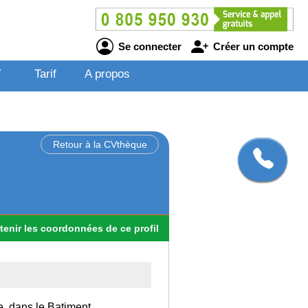
Se connecter
Créer un compte
V
Tarif
A propos
Retour à la CVthèque
tenir
les
coordonnées
de ce profil
e, dans le Batiment.