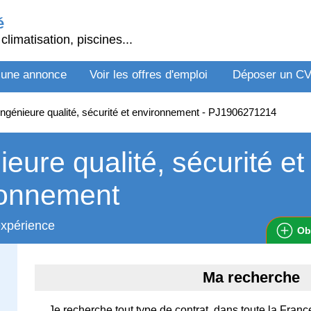
é
climatisation, piscines...
 une annonce
Voir les offres d'emploi
Déposer un C
ngénieure qualité, sécurité et environnement - PJ1906271214
ieure qualité, sécurité et
ronnement
expérience
Ob
Ma recherche
Je recherche tout type de contrat, dans toute la Franc