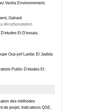
ez Veolia Environnement,
ment, Gahard
à la décarbonatation.
 D'etudes Et D'essais,
oupe Ocp-jorf Lasfar, El Jadida
atoire Public D'etudes Et
idation des méthodes
t de projet, Indicateurs QSE,