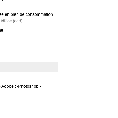
reuse en bien de consommation
idf/tce (cdd)
hé
e Adobe : -Photoshop -