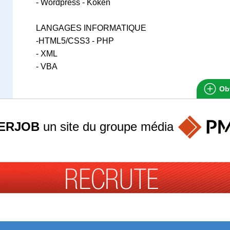
- Wordpress - Koken
LANGAGES INFORMATIQUE
-HTML5/CSS3 - PHP
- XML
- VBA
Obt
ERJOB
un site du groupe
média