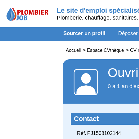
Le site d'emploi spécialis
Plomberie, chauffage, sanitaires, 
Sourcer un profil
Déposer
Accueil
>
Espace CVthèque
>
CV O
Ouvri
0 à 1 an d'e
Contact
Réf. PJ1508102144