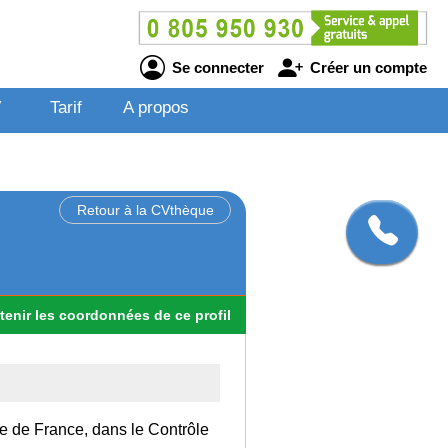
Se connecter
Créer un compte
V
Tarif
A propos
Retour à la CVthèque
tenir
les
coordonnées
de ce profil
Ile de France, dans le Contrôle