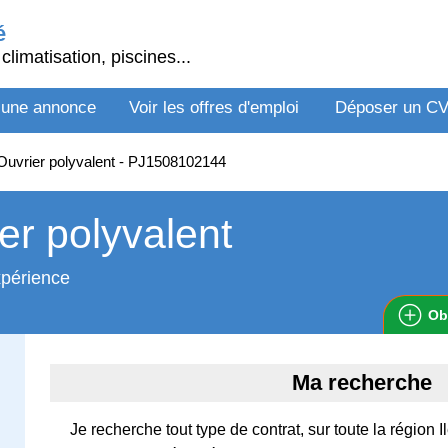
é
climatisation, piscines...
 une annonce
Voir les offres d'emploi
Déposer un C
uvrier polyvalent - PJ1508102144
er polyvalent
xpérience
Ob
Ma recherche
Je recherche tout type de contrat, sur toute la région 