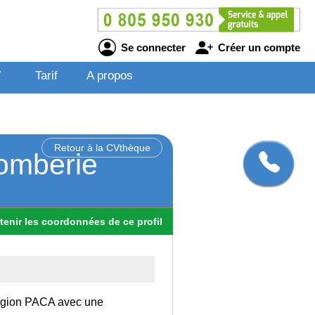
Se connecter
Créer un compte
V
Tarif
A propos
Retour à la CVthèque
lomberie
tenir
les
coordonnées
de ce profil
 région PACA avec une