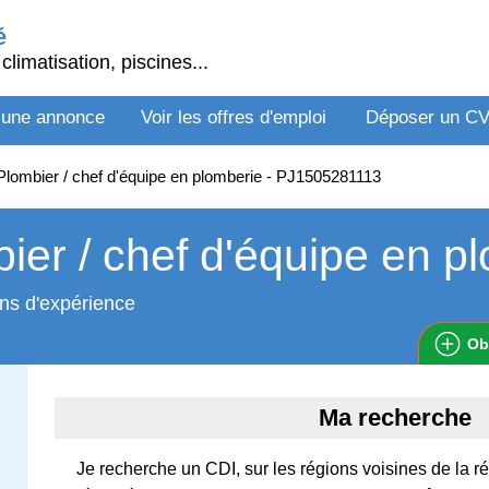
é
climatisation, piscines...
 une annonce
Voir les offres d'emploi
Déposer un C
lombier / chef d'équipe en plomberie - PJ1505281113
ier / chef d'équipe en p
ns d'expérience
Ob
Ma recherche
Je recherche un CDI, sur les régions voisines de la