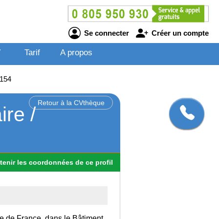
Se connecter
Créer un compte
V
Tarif
A propos
2154
Retour à la CVthèque
ire /
tenir
les
coordonnées
de ce profil
Ile de France, dans le Bâtiment.