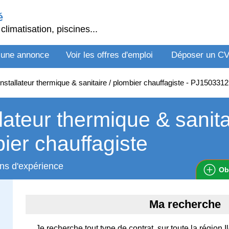
é
climatisation, piscines...
 une annonce
Voir les offres d'emploi
Déposer un C
nstallateur thermique & sanitaire / plombier chauffagiste - PJ150331
llateur thermique & sanita
ier chauffagiste
ns d'expérience
Ob
Ma recherche
Je recherche tout type de contrat, sur toute la région 