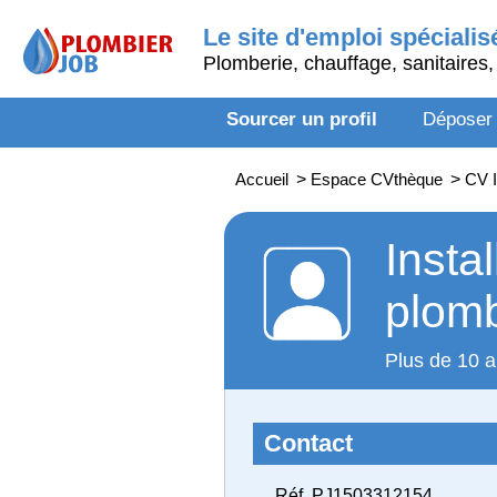
Le site d'emploi spécialis
Plomberie, chauffage, sanitaires, 
Sourcer un profil
Déposer
Accueil
>
Espace CVthèque
>
CV I
Insta
plomb
Plus de 10 a
Contact
Réf. PJ1503312154