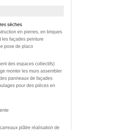
rres sèches
ruction en pierres, en briques
t les façades peinture
age pose de placo
nt des espaces collectifs)
érage monter les murs assembler
r des panneaux de façades
moulages pour des pièces en
pente
arreaux plâtre réalisation de