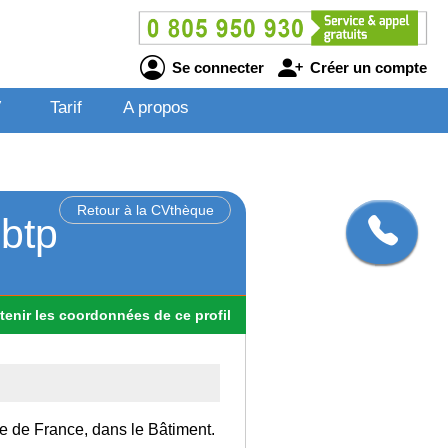
Se connecter
Créer un compte
V
Tarif
A propos
Retour à la CVthèque
 btp
tenir
les
coordonnées
de ce profil
Ile de France, dans le Bâtiment.