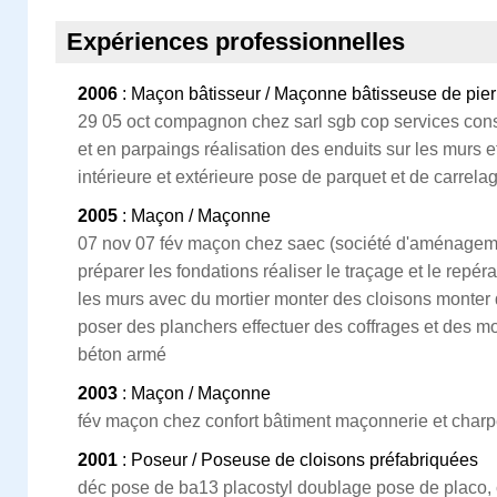
Expériences professionnelles
2006
: Maçon bâtisseur / Maçonne bâtisseuse de pie
29 05 oct compagnon chez sarl sgb cop services const
et en parpaings réalisation des enduits sur les murs e
intérieure et extérieure pose de parquet et de carrel
2005
: Maçon / Maçonne
07 nov 07 fév maçon chez saec (société d'aménageme
préparer les fondations réaliser le traçage et le rep
les murs avec du mortier monter des cloisons monte
poser des planchers effectuer des coffrages et des 
béton armé
2003
: Maçon / Maçonne
fév maçon chez confort bâtiment maçonnerie et char
2001
: Poseur / Poseuse de cloisons préfabriquées
déc pose de ba13 placostyl doublage pose de placo, c