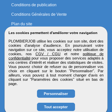
Conditions de publication
Conditions Générales de Vente
Plan du site
Les cookies permettent d'améliorer votre navigation
PLOMBIERJOB utilise les cookies sur son site, dont des
cookies d'analyse d'audience. En poursuivant votre
navigation sur ce site, vous acceptez notre utilisation de
cookies, nos
CGV / CGU
et notre
politique de
confidentialité
pour vous proposer des services adaptés à
vos centres d'intérêt et réaliser des statistiques de visites.
Vous pouvez choisir de refuser ou de personnaliser vos
choix en cliquant sur le bouton "Personnaliser". Par
ailleurs, vous pouvez à tout moment changer d'avis en
cliquant sur "Paramètres des cookies" situé en bas de
page.
Personnaliser
Obtenir ses
Tout accepter
coordonnées
PLOMBIERJOB