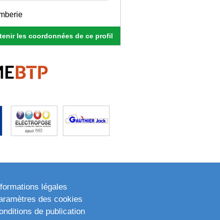
omberie
enir les coordonnées de ce profil
nformations légales
aramètres des cookies
onditions de publication