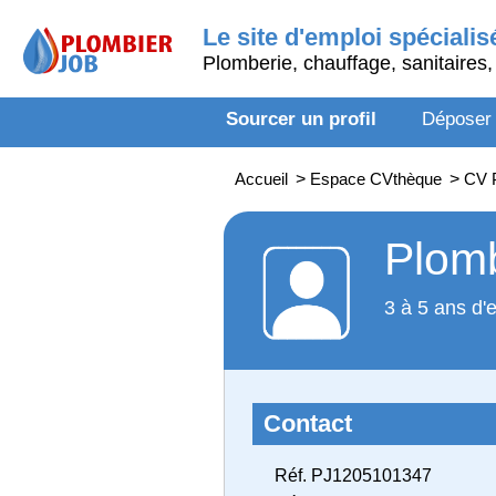
Le site d'emploi spécialis
Plomberie, chauffage, sanitaires, 
Sourcer un profil
Déposer
Accueil
>
Espace CVthèque
>
CV P
Plomb
3 à 5 ans d'
Contact
Réf. PJ1205101347