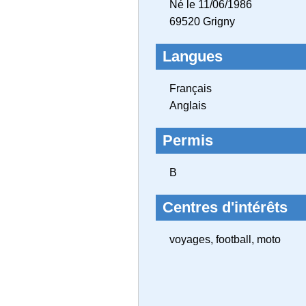
Né le 11/06/1986
69520 Grigny
Langues
Français
Anglais
Permis
B
Centres d'intérêts
voyages, football, moto