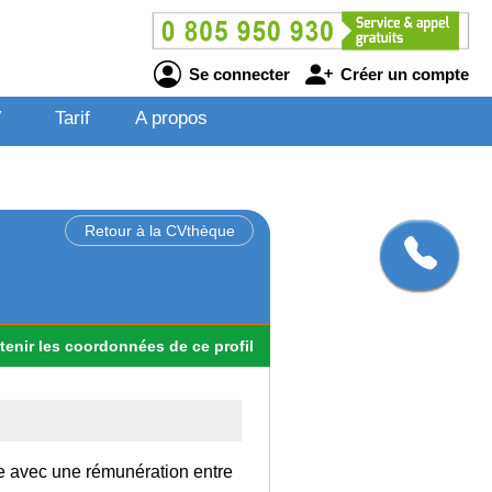
Se connecter
Créer un compte
V
Tarif
A propos
Retour à la CVthèque
tenir
les
coordonnées
de ce profil
ce avec une rémunération entre