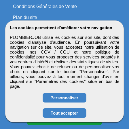
Conditions Générales de Vente
Plan du site
Les cookies permettent d'améliorer votre navigation
PLOMBIERJOB utilise les cookies sur son site, dont des
cookies d'analyse d'audience. En poursuivant votre
navigation sur ce site, vous acceptez notre utilisation de
cookies, nos
CGV / CGU
et notre
politique de
confidentialité
pour vous proposer des services adaptés à
vos centres d'intérêt et réaliser des statistiques de visites.
Vous pouvez choisir de refuser ou de personnaliser vos
choix en cliquant sur le bouton "Personnaliser". Par
ailleurs, vous pouvez à tout moment changer d'avis en
cliquant sur "Paramètres des cookies" situé en bas de
page.
Personnaliser
Obtenir ses
Tout accepter
coordonnées
PLOMBIERJOB
Tous droits réservés © 1999 - 2026